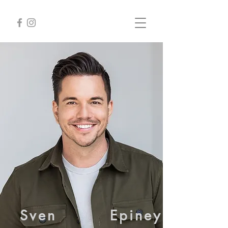
Sven
Epiney