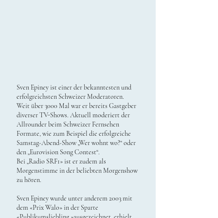
Sven Epiney ist einer der bekanntesten und
erfolgreichsten Schweizer Moderatoren.
Weit über 3000 Mal war er bereits Gastgeber
diverser TV-Shows. Aktuell moderiert der
Allrounder beim Schweizer Fernsehen
Formate, wie zum Beispiel die erfolgreiche
Samstag-Abend-Show „Wer wohnt wo?“ oder
den „Eurovision Song Contest“.
Bei „Radio SRF1» ist er zudem als
Morgenstimme in der beliebten Morgenshow
zu hören.
Sven Epiney wurde unter anderem 2003 mit
dem «Prix Walo» in der Sparte
«Publikumsliebling »ausgezeichnet, erhielt